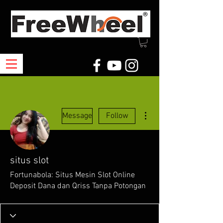
More actions
Message
Follow
situs slot
Fortunabola: Situs Mesin Slot Online
Deposit Dana dan Qriss Tanpa Potongan